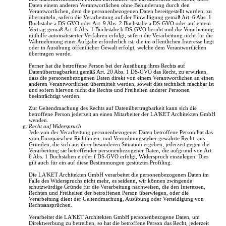
Daten einem anderen Verantwortlichen ohne Behinderung durch den
Verantwortlichen, dem die personenbezogenen Daten bereitgestellt wurden, zu
übermitteln, sofern die Verarbeitung auf der Einwilligung gemäß Art. 6 Abs. 1
Buchstabe a DS-GVO oder Art. 9 Abs. 2 Buchstabe a DS-GVO oder auf einem
Vertrag gemäß Art. 6 Abs. 1 Buchstabe b DS-GVO beruht und die Verarbeitung
mithilfe automatisierter Verfahren erfolgt, sofern die Verarbeitung nicht für die
Wahrnehmung einer Aufgabe erforderlich ist, die im öffentlichen Interesse liegt
oder in Ausübung öffentlicher Gewalt erfolgt, welche dem Verantwortlichen
übertragen wurde.
Ferner hat die betroffene Person bei der Ausübung ihres Rechts auf
Datenübertragbarkeit gemäß Art. 20 Abs. 1 DS-GVO das Recht, zu erwirken,
dass die personenbezogenen Daten direkt von einem Verantwortlichen an einen
anderen Verantwortlichen übermittelt werden, soweit dies technisch machbar ist
und sofern hiervon nicht die Rechte und Freiheiten anderer Personen
beeinträchtigt werden.
Zur Geltendmachung des Rechts auf Datenübertragbarkeit kann sich die
betroffene Person jederzeit an einen Mitarbeiter der LA'KET Architekten GmbH
wenden.
Recht auf Widerspruch
Jede von der Verarbeitung personenbezogener Daten betroffene Person hat das
vom Europäischen Richtlinien- und Verordnungsgeber gewährte Recht, aus
Gründen, die sich aus ihrer besonderen Situation ergeben, jederzeit gegen die
Verarbeitung sie betreffender personenbezogener Daten, die aufgrund von Art.
6 Abs. 1 Buchstaben e oder f DS-GVO erfolgt, Widerspruch einzulegen. Dies
gilt auch für ein auf diese Bestimmungen gestütztes Profiling.
Die LA'KET Architekten GmbH verarbeitet die personenbezogenen Daten im
Falle des Widerspruchs nicht mehr, es seidenn, wir können zwingende
schutzwürdige Gründe für die Verarbeitung nachweisen, die den Interessen,
Rechten und Freiheiten der betroffenen Person überwiegen, oder die
Verarbeitung dient der Geltendmachung, Ausübung oder Verteidigung von
Rechtsansprüchen.
Verarbeitet die LA'KET Architekten GmbH personenbezogene Daten, um
Direktwerbung zu betreiben, so hat die betroffene Person das Recht, jederzeit