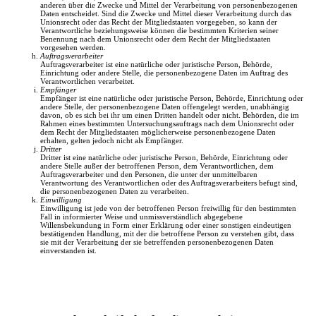
anderen über die Zwecke und Mittel der Verarbeitung von personenbezogenen
Daten entscheidet. Sind die Zwecke und Mittel dieser Verarbeitung durch das
Unionsrecht oder das Recht der Mitgliedstaaten vorgegeben, so kann der
Verantwortliche beziehungsweise können die bestimmten Kriterien seiner
Benennung nach dem Unionsrecht oder dem Recht der Mitgliedstaaten
vorgesehen werden.
Auftragsverarbeiter
Auftragsverarbeiter ist eine natürliche oder juristische Person, Behörde,
Einrichtung oder andere Stelle, die personenbezogene Daten im Auftrag des
Verantwortlichen verarbeitet.
Empfänger
Empfänger ist eine natürliche oder juristische Person, Behörde, Einrichtung oder
andere Stelle, der personenbezogene Daten offengelegt werden, unabhängig
davon, ob es sich bei ihr um einen Dritten handelt oder nicht. Behörden, die im
Rahmen eines bestimmten Untersuchungsauftrags nach dem Unionsrecht oder
dem Recht der Mitgliedstaaten möglicherweise personenbezogene Daten
erhalten, gelten jedoch nicht als Empfänger.
Dritter
Dritter ist eine natürliche oder juristische Person, Behörde, Einrichtung oder
andere Stelle außer der betroffenen Person, dem Verantwortlichen, dem
Auftragsverarbeiter und den Personen, die unter der unmittelbaren
Verantwortung des Verantwortlichen oder des Auftragsverarbeiters befugt sind,
die personenbezogenen Daten zu verarbeiten.
Einwilligung
Einwilligung ist jede von der betroffenen Person freiwillig für den bestimmten
Fall in informierter Weise und unmissverständlich abgegebene
Willensbekundung in Form einer Erklärung oder einer sonstigen eindeutigen
bestätigenden Handlung, mit der die betroffene Person zu verstehen gibt, dass
sie mit der Verarbeitung der sie betreffenden personenbezogenen Daten
einverstanden ist.