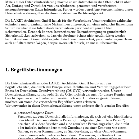
Mittels dieser Datenschutzerklärung möchte unser Unternehmen die Öffentlichkeit über
Art, Umfang und Zweck der von uns erhobenen, genutzten und verarbeiteten
personenbezogenen Daten informieren. Ferner werden betroffene Personen mittels dieser
Datenschutzerklärung über die ihnen zustehenden Rechte aufgeklärt.
Die LA'KET Architekten GmbH hat als für die Verarbeitung Verantwortlicher zahlreiche
technische und organisatorische Maßnahmen umgesetzt, um einen möglichst lückenlosen
Schutz der über diese Internetseite verarbeiteten personenbezogenen Daten
sicherzustellen. Dennoch können Internetbasierte Datenübertragungen grundsätzlich
Sicherheitslücken aufweisen, sodass ein absoluter Schutz nicht gewährleistet werden
kann. Aus diesem Grund steht es jeder betroffenen Person frei, personenbezogene Daten
auch auf alternativen Wegen, beispielsweise telefonisch, an uns zu übermitteln.
1. Begriffsbestimmungen
Die Datenschutzerklärung der LA'KET Architekten GmbH beruht auf den
Begrifflichkeiten, die durch den Europäischen Richtlinien- und Verordnungsgeber beim
Erlass der Datenschutz-Grundverordnung (DS-GVO) verwendet wurden. Unsere
Datenschutzerklärung soll sowohl für die Öffentlichkeit als auch für unsere Kunden und
Geschäftspartner einfach lesbar und verständlich sein. Um dies zu gewährleisten,
möchten wir vorab die verwendeten Begrifflichkeiten erläutern.
Wir verwenden in dieser Datenschutzerklärung unter anderem die folgenden Begriffe:
personenbezogene Daten
Personenbezogene Daten sind alle Informationen, die sich auf eine identifizierte
oder identifizierbare natürliche Person (im Folgenden „betroffene Person“)
beziehen. Als identifizierbar wird eine natürliche Person angesehen, die direkt
oder indirekt, insbesondere mittels Zuordnung zu einer Kennung wie einem
Namen, zu einer Kennnummer, zu Standortdaten, zu einer Online-Kennung
oder zu einem oder mehreren besonderen Merkmalen, die Ausdruck der
physischen, physiologischen, genetischen, psychischen, wirtschaftlichen,