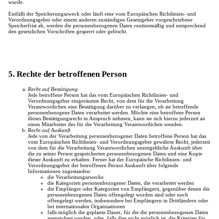
wurde.
Entfällt der Speicherungszweck oder läuft eine vom Europäischen Richtlinien- und
Verordnungsgeber oder einem anderen zuständigen Gesetzgeber vorgeschriebene
Speicherfrist ab, werden die personenbezogenen Daten routinemäßig und entsprechend
den gesetzlichen Vorschriften gesperrt oder gelöscht.
5. Rechte der betroffenen Person
Recht auf Bestätigung
Jede betroffene Person hat das vom Europäischen Richtlinien- und
Verordnungsgeber eingeräumte Recht, von dem für die Verarbeitung
Verantwortlichen eine Bestätigung darüber zu verlangen, ob sie betreffende
personenbezogene Daten verarbeitet werden. Möchte eine betroffene Person
dieses Bestätigungsrecht in Anspruch nehmen, kann sie sich hierzu jederzeit an
einen Mitarbeiter des für die Verarbeitung Verantwortlichen wenden.
Recht auf Auskunft
Jede von der Verarbeitung personenbezogener Daten betroffene Person hat das
vom Europäischen Richtlinien- und Verordnungsgeber gewährte Recht, jederzeit
von dem für die Verarbeitung Verantwortlichen unentgeltliche Auskunft über
die zu seiner Person gespeicherten personenbezogenen Daten und eine Kopie
dieser Auskunft zu erhalten. Ferner hat der Europäische Richtlinien- und
Verordnungsgeber der betroffenen Person Auskunft über folgende
Informationen zugestanden:
die Verarbeitungszwecke
die Kategorien personenbezogener Daten, die verarbeitet werden
die Empfänger oder Kategorien von Empfängern, gegenüber denen die
personenbezogenen Daten offengelegt worden sind oder noch
offengelegt werden, insbesondere bei Empfängern in Drittländern oder
bei internationalen Organisationen
falls möglich die geplante Dauer, für die die personenbezogenen Daten
gespeichert werden, oder, falls dies nicht möglich ist, die Kriterien für