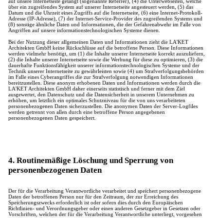
auf unsere Internetseite gelangt (sogenannte Referrer), (4) die Unterwebseiten, welche
über ein zugreifendes System auf unserer Internetseite angesteuert werden, (5) das
Datum und die Uhrzeit eines Zugriffs auf die Internetseite, (6) eine Internet-Protokoll-
Adresse (IP-Adresse), (7) der Internet-Service-Provider des zugreifenden Systems und
(8) sonstige ähnliche Daten und Informationen, die der Gefahrenabwehr im Falle von
Angriffen auf unsere informationstechnologischen Systeme dienen.
Bei der Nutzung dieser allgemeinen Daten und Informationen zieht die LA'KET
Architekten GmbH keine Rückschlüsse auf die betroffene Person. Diese Informationen
werden vielmehr benötigt, um (1) die Inhalte unserer Internetseite korrekt auszuliefern,
(2) die Inhalte unserer Internetseite sowie die Werbung für diese zu optimieren, (3) die
dauerhafte Funktionsfähigkeit unserer informationstechnologischen Systeme und der
Technik unserer Internetseite zu gewährleisten sowie (4) um Strafverfolgungsbehörden
im Falle eines Cyberangriffes die zur Strafverfolgung notwendigen Informationen
bereitzustellen. Diese anonym erhobenen Daten und Informationen werden durch die
LA'KET Architekten GmbH daher einerseits statistisch und ferner mit dem Ziel
ausgewertet, den Datenschutz und die Datensicherheit in unserem Unternehmen zu
erhöhen, um letztlich ein optimales Schutzniveau für die von uns verarbeiteten
personenbezogenen Daten sicherzustellen. Die anonymen Daten der Server-Logfiles
werden getrennt von allen durch eine betroffene Person angegebenen
personenbezogenen Daten gespeichert.
4. Routinemäßige Löschung und Sperrung von
personenbezogenen Daten
Der für die Verarbeitung Verantwortliche verarbeitet und speichert personenbezogene
Daten der betroffenen Person nur für den Zeitraum, der zur Erreichung des
Speicherungszwecks erforderlich ist oder sofern dies durch den Europäischen
Richtlinien- und Verordnungsgeber oder einen anderen Gesetzgeber in Gesetzen oder
Vorschriften, welchen der für die Verarbeitung Verantwortliche unterliegt, vorgesehen