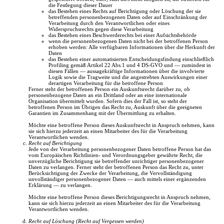
die Festlegung dieser Dauer
das Bestehen eines Rechts auf Berichtigung oder Löschung der sie
betreffenden personenbezogenen Daten oder auf Einschränkung der
Verarbeitung durch den Verantwortlichen oder eines
Widerspruchsrechts gegen diese Verarbeitung
das Bestehen eines Beschwerderechts bei einer Aufsichtsbehörde
wenn die personenbezogenen Daten nicht bei der betroffenen Person
erhoben werden: Alle verfügbaren Informationen über die Herkunft der
Daten
das Bestehen einer automatisierten Entscheidungsfindung einschließlich
Profiling gemäß Artikel 22 Abs.1 und 4 DS-GVO und — zumindest in
diesen Fällen — aussagekräftige Informationen über die involvierte
Logik sowie die Tragweite und die angestrebten Auswirkungen einer
derartigen Verarbeitung für die betroffene Person
Ferner steht der betroffenen Person ein Auskunftsrecht darüber zu, ob
personenbezogene Daten an ein Drittland oder an eine internationale
Organisation übermittelt wurden. Sofern dies der Fall ist, so steht der
betroffenen Person im Übrigen das Recht zu, Auskunft über die geeigneten
Garantien im Zusammenhang mit der Übermittlung zu erhalten.
Möchte eine betroffene Person dieses Auskunftsrecht in Anspruch nehmen, kann
sie sich hierzu jederzeit an einen Mitarbeiter des für die Verarbeitung
Verantwortlichen wenden.
Recht auf Berichtigung
Jede von der Verarbeitung personenbezogener Daten betroffene Person hat das
vom Europäischen Richtlinien- und Verordnungsgeber gewährte Recht, die
unverzügliche Berichtigung sie betreffender unrichtiger personenbezogener
Daten zu verlangen. Ferner steht der betroffenen Person das Recht zu, unter
Berücksichtigung der Zwecke der Verarbeitung, die Vervollständigung
unvollständiger personenbezogener Daten — auch mittels einer ergänzenden
Erklärung — zu verlangen.
Möchte eine betroffene Person dieses Berichtigungsrecht in Anspruch nehmen,
kann sie sich hierzu jederzeit an einen Mitarbeiter des für die Verarbeitung
Verantwortlichen wenden.
Recht auf Löschung (Recht auf Vergessen werden)