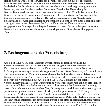
elektronischen Wege, beispielsweise per E-Mail oder über ein auf der Internetseite
befindliches Webformular, an den für die Verarbeitung Verantwortlichen übermittelt.
Schließt der für die Verarbeitung Verantwortliche einen Anstellungsvertrag mit einem
Bewerber, werden die übermittelten Daten zum Zwecke der Abwicklung des
Beschäftigungsverhältnisses unter Beachtung der gesetzlichen Vorschriften gespeichert.
Wird von dem für die Verarbeitung Verantwortlichen kein Anstellungsvertrag mit dem
Bewerber geschlossen, so werden die Bewerbungsunterlagen zwei Monate nach
Bekanntgabe der Absageentscheidung automatisch gelöscht, sofern einer Löschung keine
sonstigen berechtigten Interessen des für die Verarbeitung Verantwortlichen
entgegenstehen. Sonstiges berechtigtes Interesse in diesem Sinne ist beispielsweise eine
Beweispflicht in einem Verfahren nach dem Allgemeinen Gleichbehandlungsgesetz
(AGG).
7. Rechtsgrundlage der Verarbeitung
Art. 6 I lit. a DS-GVO dient unserem Unternehmen als Rechtsgrundlage für
Verarbeitungsvorgänge, bei denen wir eine Einwilligung für einen bestimmten
Verarbeitungszweck einholen. Ist die Verarbeitung personenbezogener Daten zur
Erfüllung eines Vertrags, dessen Vertragspartei die betroffene Person ist, erforderlich, wie
dies beispielsweise bei Verarbeitungsvorgängen der Fall ist, die für eine Lieferung von
Waren oder die Erbringung einer sonstigen Leistung oder Gegenleistung notwendig sind,
so beruht die Verarbeitung auf Art. 6 I lit. b DS-GVO. Gleiches gilt für solche
Verarbeitungsvorgänge die zur Durchführung vorvertraglicher Maßnahmen erforderlich
sind, etwa in Fällen von Anfragen zur unseren Produkten oder Leistungen. Unterliegt
unser Unternehmen einer rechtlichen Verpflichtung durch welche eine Verarbeitung von
personenbezogenen Daten erforderlich wird, wie beispielsweise zur Erfüllung
steuerlicher Pflichten, so basiert die Verarbeitung auf Art. 6 I lit. c DS-GVO. In seltenen
Fällen könnte die Verarbeitung von personenbezogenen Daten erforderlich werden, um
lebenswichtige Interessen der betroffenen Person oder einer anderen natürlichen Person
zu schützen. Dies wäre beispielsweise der Fall, wenn ein Besucher in unserem Betrieb
verletzt werden würde und daraufhin sein Name, sein Alter, seine Krankenkassendaten