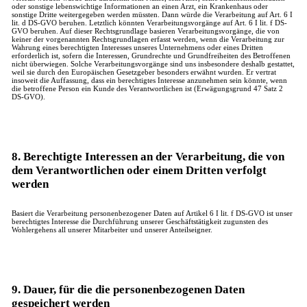
oder sonstige lebenswichtige Informationen an einen Arzt, ein Krankenhaus oder
sonstige Dritte weitergegeben werden müssten. Dann würde die Verarbeitung auf Art. 6 I
lit. d DS-GVO beruhen. Letztlich könnten Verarbeitungsvorgänge auf Art. 6 I lit. f DS-
GVO beruhen. Auf dieser Rechtsgrundlage basieren Verarbeitungsvorgänge, die von
keiner der vorgenannten Rechtsgrundlagen erfasst werden, wenn die Verarbeitung zur
Wahrung eines berechtigten Interesses unseres Unternehmens oder eines Dritten
erforderlich ist, sofern die Interessen, Grundrechte und Grundfreiheiten des Betroffenen
nicht überwiegen. Solche Verarbeitungsvorgänge sind uns insbesondere deshalb gestattet,
weil sie durch den Europäischen Gesetzgeber besonders erwähnt wurden. Er vertrat
insoweit die Auffassung, dass ein berechtigtes Interesse anzunehmen sein könnte, wenn
die betroffene Person ein Kunde des Verantwortlichen ist (Erwägungsgrund 47 Satz 2
DS-GVO).
8. Berechtigte Interessen an der Verarbeitung, die von
dem Verantwortlichen oder einem Dritten verfolgt
werden
Basiert die Verarbeitung personenbezogener Daten auf Artikel 6 I lit. f DS-GVO ist unser
berechtigtes Interesse die Durchführung unserer Geschäftstätigkeit zugunsten des
Wohlergehens all unserer Mitarbeiter und unserer Anteilseigner.
9. Dauer, für die die personenbezogenen Daten
gespeichert werden