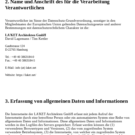
2. Name und Anschrift des für die Verarbeitung
Verantwortlichen
Verantwortlicher im Sinne der Datenschutz-Grundverordnung, sonstiger in den
Mitgliedstaaten der Europäischen Union geltenden Datenschutzgesetze und anderer
Bestimmungen mit datenschutzrechtlichem Charakter ist die:
LA'KET Architekten GmbH
David Lagemann / Tim Kettler
Gaußstrasse 124
D-22765 Hamburg
Tel.: +49 40 3863184-0
Fax.: +49 40 3863184-5
E-Mail: info (at) laket.net
Website: https://laket.net/
3. Erfassung von allgemeinen Daten und Informationen
Die Internetseite der LA'KET Architekten GmbH erfasst mit jedem Aufruf der
Internetseite durch eine betroffene Person oder ein automatisiertes System eine Reihe von
allgemeinen Daten und Informationen. Diese allgemeinen Daten und Informationen
werden in den Logfiles des Servers gespeichert. Erfasst werden können die (1)
verwendeten Browsertypen und Versionen, (2) das vom zugreifenden System
verwendete Betriebssystem, (3) die Internetseite, von welcher ein zugreifendes System