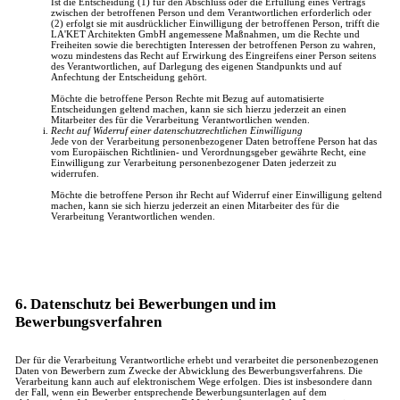
Ist die Entscheidung (1) für den Abschluss oder die Erfüllung eines Vertrags
zwischen der betroffenen Person und dem Verantwortlichen erforderlich oder
(2) erfolgt sie mit ausdrücklicher Einwilligung der betroffenen Person, trifft die
LA'KET Architekten GmbH angemessene Maßnahmen, um die Rechte und
Freiheiten sowie die berechtigten Interessen der betroffenen Person zu wahren,
wozu mindestens das Recht auf Erwirkung des Eingreifens einer Person seitens
des Verantwortlichen, auf Darlegung des eigenen Standpunkts und auf
Anfechtung der Entscheidung gehört.
Möchte die betroffene Person Rechte mit Bezug auf automatisierte
Entscheidungen geltend machen, kann sie sich hierzu jederzeit an einen
Mitarbeiter des für die Verarbeitung Verantwortlichen wenden.
Recht auf Widerruf einer datenschutzrechtlichen Einwilligung
Jede von der Verarbeitung personenbezogener Daten betroffene Person hat das
vom Europäischen Richtlinien- und Verordnungsgeber gewährte Recht, eine
Einwilligung zur Verarbeitung personenbezogener Daten jederzeit zu
widerrufen.
Möchte die betroffene Person ihr Recht auf Widerruf einer Einwilligung geltend
machen, kann sie sich hierzu jederzeit an einen Mitarbeiter des für die
Verarbeitung Verantwortlichen wenden.
6. Datenschutz bei Bewerbungen und im
Bewerbungsverfahren
Der für die Verarbeitung Verantwortliche erhebt und verarbeitet die personenbezogenen
Daten von Bewerbern zum Zwecke der Abwicklung des Bewerbungsverfahrens. Die
Verarbeitung kann auch auf elektronischem Wege erfolgen. Dies ist insbesondere dann
der Fall, wenn ein Bewerber entsprechende Bewerbungsunterlagen auf dem