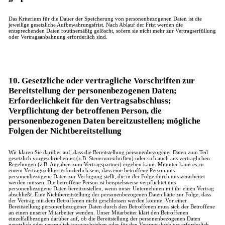
Das Kriterium für die Dauer der Speicherung von personenbezogenen Daten ist die
jeweilige gesetzliche Aufbewahrungsfrist. Nach Ablauf der Frist werden die
entsprechenden Daten routinemäßig gelöscht, sofern sie nicht mehr zur Vertragserfüllung
oder Vertragsanbahnung erforderlich sind.
10. Gesetzliche oder vertragliche Vorschriften zur
Bereitstellung der personenbezogenen Daten;
Erforderlichkeit für den Vertragsabschluss;
Verpflichtung der betroffenen Person, die
personenbezogenen Daten bereitzustellen; mögliche
Folgen der Nichtbereitstellung
Wir klären Sie darüber auf, dass die Bereitstellung personenbezogener Daten zum Teil
gesetzlich vorgeschrieben ist (z.B. Steuervorschriften) oder sich auch aus vertraglichen
Regelungen (z.B. Angaben zum Vertragspartner) ergeben kann. Mitunter kann es zu
einem Vertragsschluss erforderlich sein, dass eine betroffene Person uns
personenbezogene Daten zur Verfügung stellt, die in der Folge durch uns verarbeitet
werden müssen. Die betroffene Person ist beispielsweise verpflichtet uns
personenbezogene Daten bereitzustellen, wenn unser Unternehmen mit ihr einen Vertrag
abschließt. Eine Nichtbereitstellung der personenbezogenen Daten hätte zur Folge, dass
der Vertrag mit dem Betroffenen nicht geschlossen werden könnte. Vor einer
Bereitstellung personenbezogener Daten durch den Betroffenen muss sich der Betroffene
an einen unserer Mitarbeiter wenden. Unser Mitarbeiter klärt den Betroffenen
einzelfallbezogen darüber auf, ob die Bereitstellung der personenbezogenen Daten
gesetzlich oder vertraglich vorgeschrieben oder für den Vertragsabschluss erforderlich