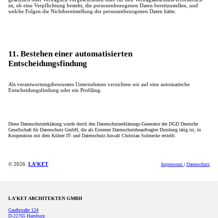
ist, ob eine Verpflichtung besteht, die personenbezogenen Daten bereitzustellen, und
welche Folgen die Nichtbereitstellung der personenbezogenen Daten hätte.
11. Bestehen einer automatisierten
Entscheidungsfindung
Als verantwortungsbewusstes Unternehmen verzichten wir auf eine automatische
Entscheidungsfindung oder ein Profiling.
Diese Datenschutzerklärung wurde durch den Datenschutzerklärungs-Generator der DGD Deutsche
Gesellschaft für Datenschutz GmbH, die als Externer Datenschutzbeauftragter Duisburg tätig ist, in
Kooperation mit dem Kölner IT- und Datenschutz Anwalt Christian Solmecke erstellt.
© 2026
LA’KET
Impressum
|
Datenschutz
LA'KET ARCHITEKTEN GMBH
Gaußstraße 124
D-22765 Hamburg