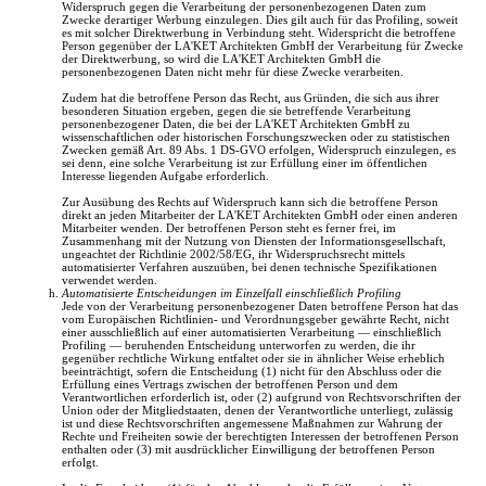
Widerspruch gegen die Verarbeitung der personenbezogenen Daten zum
Zwecke derartiger Werbung einzulegen. Dies gilt auch für das Profiling, soweit
es mit solcher Direktwerbung in Verbindung steht. Widerspricht die betroffene
Person gegenüber der LA'KET Architekten GmbH der Verarbeitung für Zwecke
der Direktwerbung, so wird die LA'KET Architekten GmbH die
personenbezogenen Daten nicht mehr für diese Zwecke verarbeiten.
Zudem hat die betroffene Person das Recht, aus Gründen, die sich aus ihrer
besonderen Situation ergeben, gegen die sie betreffende Verarbeitung
personenbezogener Daten, die bei der LA'KET Architekten GmbH zu
wissenschaftlichen oder historischen Forschungszwecken oder zu statistischen
Zwecken gemäß Art. 89 Abs. 1 DS-GVO erfolgen, Widerspruch einzulegen, es
sei denn, eine solche Verarbeitung ist zur Erfüllung einer im öffentlichen
Interesse liegenden Aufgabe erforderlich.
Zur Ausübung des Rechts auf Widerspruch kann sich die betroffene Person
direkt an jeden Mitarbeiter der LA'KET Architekten GmbH oder einen anderen
Mitarbeiter wenden. Der betroffenen Person steht es ferner frei, im
Zusammenhang mit der Nutzung von Diensten der Informationsgesellschaft,
ungeachtet der Richtlinie 2002/58/EG, ihr Widerspruchsrecht mittels
automatisierter Verfahren auszuüben, bei denen technische Spezifikationen
verwendet werden.
Automatisierte Entscheidungen im Einzelfall einschließlich Profiling
Jede von der Verarbeitung personenbezogener Daten betroffene Person hat das
vom Europäischen Richtlinien- und Verordnungsgeber gewährte Recht, nicht
einer ausschließlich auf einer automatisierten Verarbeitung — einschließlich
Profiling — beruhenden Entscheidung unterworfen zu werden, die ihr
gegenüber rechtliche Wirkung entfaltet oder sie in ähnlicher Weise erheblich
beeinträchtigt, sofern die Entscheidung (1) nicht für den Abschluss oder die
Erfüllung eines Vertrags zwischen der betroffenen Person und dem
Verantwortlichen erforderlich ist, oder (2) aufgrund von Rechtsvorschriften der
Union oder der Mitgliedstaaten, denen der Verantwortliche unterliegt, zulässig
ist und diese Rechtsvorschriften angemessene Maßnahmen zur Wahrung der
Rechte und Freiheiten sowie der berechtigten Interessen der betroffenen Person
enthalten oder (3) mit ausdrücklicher Einwilligung der betroffenen Person
erfolgt.