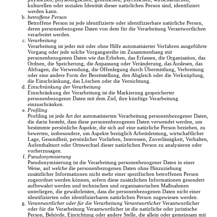
kulturellen oder sozialen Identität dieser natürlichen Person sind, identifiziert
werden kann.
betroffene Person
Betroffene Person ist jede identifizierte oder identifizierbare natürliche Person,
deren personenbezogene Daten von dem für die Verarbeitung Verantwortlichen
verarbeitet werden.
Verarbeitung
Verarbeitung ist jeder mit oder ohne Hilfe automatisierter Verfahren ausgeführte
Vorgang oder jede solche Vorgangsreihe im Zusammenhang mit
personenbezogenen Daten wie das Erheben, das Erfassen, die Organisation, das
Ordnen, die Speicherung, die Anpassung oder Veränderung, das Auslesen, das
Abfragen, die Verwendung, die Offenlegung durch Übermittlung, Verbreitung
oder eine andere Form der Bereitstellung, den Abgleich oder die Verknüpfung,
die Einschränkung, das Löschen oder die Vernichtung.
Einschränkung der Verarbeitung
Einschränkung der Verarbeitung ist die Markierung gespeicherter
personenbezogener Daten mit dem Ziel, ihre künftige Verarbeitung
einzuschränken.
Profiling
Profiling ist jede Art der automatisierten Verarbeitung personenbezogener Daten,
die darin besteht, dass diese personenbezogenen Daten verwendet werden, um
bestimmte persönliche Aspekte, die sich auf eine natürliche Person beziehen, zu
bewerten, insbesondere, um Aspekte bezüglich Arbeitsleistung, wirtschaftlicher
Lage, Gesundheit, persönlicher Vorlieben, Interessen, Zuverlässigkeit, Verhalten,
Aufenthaltsort oder Ortswechsel dieser natürlichen Person zu analysieren oder
vorherzusagen.
Pseudonymisierung
Pseudonymisierung ist die Verarbeitung personenbezogener Daten in einer
Weise, auf welche die personenbezogenen Daten ohne Hinzuziehung
zusätzlicher Informationen nicht mehr einer spezifischen betroffenen Person
zugeordnet werden können, sofern diese zusätzlichen Informationen gesondert
aufbewahrt werden und technischen und organisatorischen Maßnahmen
unterliegen, die gewährleisten, dass die personenbezogenen Daten nicht einer
identifizierten oder identifizierbaren natürlichen Person zugewiesen werden.
Verantwortlicher oder für die Verarbeitung Verantwortlicher
Verantwortlicher
oder für die Verarbeitung Verantwortlicher ist die natürliche oder juristische
Person, Behörde, Einrichtung oder andere Stelle, die allein oder gemeinsam mit