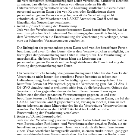
die veröffentlichten personenbezogenen Daten verarbeiten, darüber in Kenntnis
zu setzen, dass die betroffene Person von diesen anderen für die
Datenverarbeitung Verantwortlichen die Löschung sämtlicher Links zu diesen
personenbezogenen Daten oder von Kopien oder Replikationen dieser
personenbezogenen Daten verlangt hat, soweit die Verarbeitung nicht
erforderlich ist. Der Mitarbeiter der LA'KET Architekten GmbH wird im
Einzelfall das Notwendige veranlassen.
Recht auf Einschränkung der Verarbeitung
Jede von der Verarbeitung personenbezogener Daten betroffene Person hat das
vom Europäischen Richtlinien- und Verordnungsgeber gewährte Recht, von
dem Verantwortlichen die Einschränkung der Verarbeitung zu verlangen, wenn
eine der folgenden Voraussetzungen gegeben ist:
Die Richtigkeit der personenbezogenen Daten wird von der betroffenen Person
bestritten, und zwar für eine Dauer, die es dem Verantwortlichen ermöglicht, die
Richtigkeit der personenbezogenen Daten zu überprüfen. Die Verarbeitung ist
unrechtmäßig, die betroffene Person lehnt die Löschung der
personenbezogenen Daten ab und verlangt stattdessen die Einschränkung der
Nutzung der personenbezogenen Daten.
Der Verantwortliche benötigt die personenbezogenen Daten für die Zwecke der
Verarbeitung nicht länger, die betroffene Person benötigt sie jedoch zur
Geltendmachung, Ausübung oder Verteidigung von Rechtsansprüchen. Die
betroffene Person hat Widerspruch gegen die Verarbeitung gem. Art. 21 Abs. 1
DS-GVO eingelegt und es steht noch nicht fest, ob die berechtigten Gründe des
Verantwortlichen gegenüber denen der betroffenen Person überwiegen.
Sofern eine der oben genannten Voraussetzungen gegeben ist und eine
betroffene Person die Einschränkung von personenbezogenen Daten, die bei der
LA'KET Architekten GmbH gespeichert sind, verlangen möchte, kann sie sich
hierzu jederzeit an einen Mitarbeiter des für die Verarbeitung Verantwortlichen
wenden. Der Mitarbeiter der LA'KET Architekten GmbH wird die
Einschränkung der Verarbeitung veranlassen.
Recht auf Datenübertragbarkeit
Jede von der Verarbeitung personenbezogener Daten betroffene Person hat das
vom Europäischen Richtlinien- und Verordnungsgeber gewährte Recht, die sie
betreffenden personenbezogenen Daten, welche durch die betroffene Person
einem Verantwortlichen bereitgestellt wurden, in einem strukturierten, gängigen
und maschinenlesbaren Format zuerhalten. Sie hat außerdem das Recht, diese