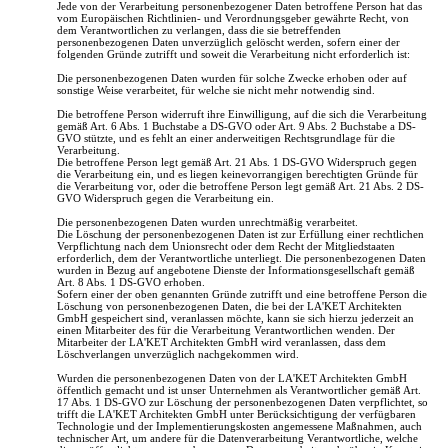
Jede von der Verarbeitung personenbezogener Daten betroffene Person hat das
vom Europäischen Richtlinien- und Verordnungsgeber gewährte Recht, von
dem Verantwortlichen zu verlangen, dass die sie betreffenden
personenbezogenen Daten unverzüglich gelöscht werden, sofern einer der
folgenden Gründe zutrifft und soweit die Verarbeitung nicht erforderlich ist:
Die personenbezogenen Daten wurden für solche Zwecke erhoben oder auf
sonstige Weise verarbeitet, für welche sie nicht mehr notwendig sind.
Die betroffene Person widerruft ihre Einwilligung, auf die sich die Verarbeitung
gemäß Art. 6 Abs. 1 Buchstabe a DS-GVO oder Art. 9 Abs. 2 Buchstabe a DS-
GVO stützte, und es fehlt an einer anderweitigen Rechtsgrundlage für die
Verarbeitung.
Die betroffene Person legt gemäß Art. 21 Abs. 1 DS-GVO Widerspruch gegen
die Verarbeitung ein, und es liegen keinevorrangigen berechtigten Gründe für
die Verarbeitung vor, oder die betroffene Person legt gemäß Art. 21 Abs. 2 DS-
GVO Widerspruch gegen die Verarbeitung ein.
Die personenbezogenen Daten wurden unrechtmäßig verarbeitet.
Die Löschung der personenbezogenen Daten ist zur Erfüllung einer rechtlichen
Verpflichtung nach dem Unionsrecht oder dem Recht der Mitgliedstaaten
erforderlich, dem der Verantwortliche unterliegt. Die personenbezogenen Daten
wurden in Bezug auf angebotene Dienste der Informationsgesellschaft gemäß
Art. 8 Abs. 1 DS-GVO erhoben.
Sofern einer der oben genannten Gründe zutrifft und eine betroffene Person die
Löschung von personenbezogenen Daten, die bei der LA'KET Architekten
GmbH gespeichert sind, veranlassen möchte, kann sie sich hierzu jederzeit an
einen Mitarbeiter des für die Verarbeitung Verantwortlichen wenden. Der
Mitarbeiter der LA'KET Architekten GmbH wird veranlassen, dass dem
Löschverlangen unverzüglich nachgekommen wird.
Wurden die personenbezogenen Daten von der LA'KET Architekten GmbH
öffentlich gemacht und ist unser Unternehmen als Verantwortlicher gemäß Art.
17 Abs. 1 DS-GVO zur Löschung der personenbezogenen Daten verpflichtet, so
trifft die LA'KET Architekten GmbH unter Berücksichtigung der verfügbaren
Technologie und der Implementierungskosten angemessene Maßnahmen, auch
technischer Art, um andere für die Datenverarbeitung Verantwortliche, welche